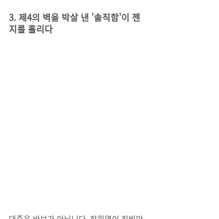
3. 제4의 벽을 박살 낸 '솔직함'이 젠
지를 홀리다
대중은 바보가 아닙니다. 장원영이 짐빔만 