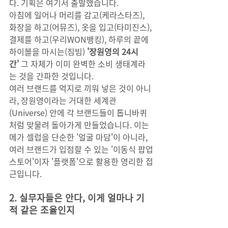
다. 기획은 여기서 출발했습니다.
아침에 일어나 머리를 감고(케라스타즈), 
화장을 하고(어뮤즈), 옷을 입고(타미진스), 
결제를 하고(우리WON뱅킹), 하루의 끝에 
하이볼을 마시는(짐빔) 
'장원영의 24시
간'
 그 자체가 이미 완벽한 소비 생태계라
는 것을 간파한 것입니다.
여러 브랜드를 억지로 끼워 넣은 것이 아니
라, 장원영이라는 거대한 세계관
(Universe) 안에 각 브랜드들이 톱니바퀴
처럼 맞물려 돌아가게 만들었습니다. 이는 
메가 셀럽을 단순한 '얼굴 마담'이 아니라, 
여러 브랜드가 입점할 수 있는 '이동식 팝업
스토어'이자 '플랫폼'으로 활용한 영리한 접
근입니다.
2. 실무자들은 안다, 이게 얼마나 기
적 같은 조율인지